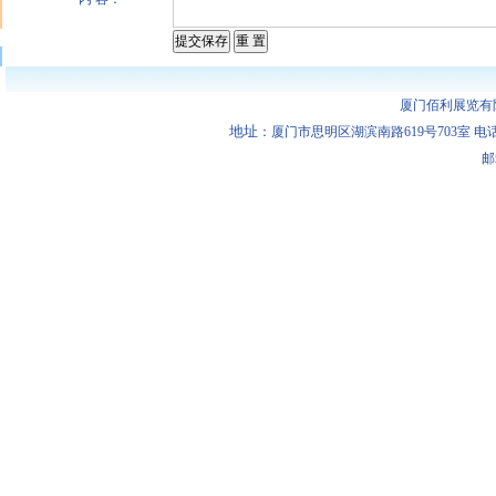
厦门佰利展览有
地址
：厦门市思明区湖滨南路619号703室 电话：0592-
邮