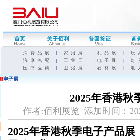
消费品展
|
家用展
|
礼品展
|
玩
汽摩汽配
|
工业展
|
电子展
|
灯
医疗医药
|
卫浴展
|
石材展
|
电
电子展
2025年香港秋季
作者:佰利展览 添加时间：202
2025年香港秋季电子产品展