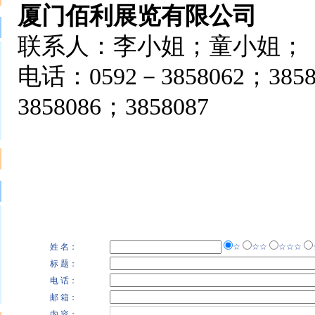
厦门佰利展览有限公司
联系人：李小姐；童小姐；
电话：0592－3858062；3858
3858086；3858087
姓 名：
☆
☆☆
☆☆☆
标 题：
电 话：
邮 箱：
内 容：