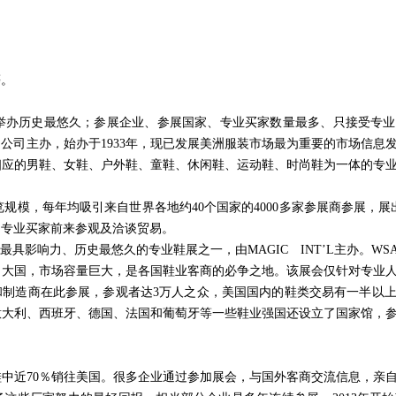
等。
大、举办历史最悠久；参展企业、参展国家、专业买家数量最多、只接受专
T’L公司主办，始办于1933年，现已发展美洲服装市场最为重要的市场信
相应的男鞋、女鞋、户外鞋、童鞋、休闲鞋、运动鞋、时尚鞋为一体的专
展览规模，每年均吸引来自世界各地约40个国家的4000多家参展商参展，展出
的专业买家前来参观及洽谈贸易。
球最具影响力、历史最悠久的专业鞋展之一，由MAGIC INT’L主办。W
口大国，市场容量巨大，是各国鞋业客商的必争之地。该展会仅针对专业
商和制造商在此参展，参观者达3万人之众，美国国内的鞋类交易有一半以上
意大利、西班牙、德国、法国和葡萄牙等一些鞋业强国还设立了国家馆，
中近70％销往美国。很多企业通过参加展会，与国外客商交流信息，亲