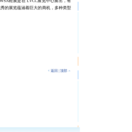
SA鞋展是在 LVCC展览中心展出，有
,优秀的展览蕴涵着巨大的商机，多种类型
返回
|
顶部