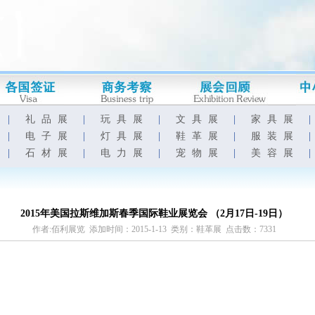
|
礼品展
|
玩具展
|
文具展
|
家具展
|
电子展
|
灯具展
|
鞋革展
|
服装展
|
石材展
|
电力展
|
宠物展
|
美容展
2015年美国拉斯维加斯春季国际鞋业展览会 （2月17日-19日）
作者:佰利展览 添加时间：2015-1-13 类别：鞋革展 点击数：7331