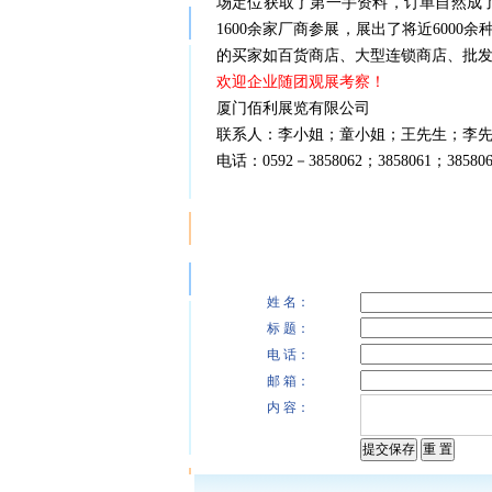
场定位获取了第一手资料，订单自然成了
1600余家厂商参展，展出了将近600
的买家如百货商店、大型连锁商店、批
欢迎企业随团观展考察！
厦门佰利展览有限公司
联系人：李小姐；童小姐；王先生；李
电话：0592－3858062；3858061；385806
姓 名：
标 题：
电 话：
邮 箱：
内 容：