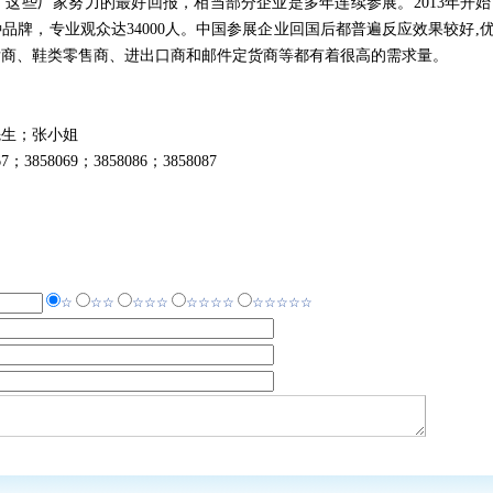
这些厂家努力的最好回报，相当部分企业是多年连续参展。2013年开始W
0余种品牌，专业观众达34000人。中国参展企业回国后都普遍反应效果较好
发商、鞋类零售商、进出口商和邮件定货商等都有着很高的需求量。
先生；张小姐
7；3858069；3858086；3858087
☆
☆☆
☆☆☆
☆☆☆☆
☆☆☆☆☆