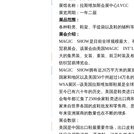
展馆名称：拉斯维加斯会展中心LVCC
展览周期：一年二届
展品范围：
各种鞋类、鞋架、手提袋以及鞋的辅料
展会介绍：
MAGIC SHOW是目前全球规模最
贸易展会。该展会由美国MAGIC IN
大的集男装、女装、童装、前卫时装及
纺织贸易博览会。
MAGIC SHOW拥有近20万平方米的
国家和地区以及美国50个州超过14万名
WSA展区--该美国拉斯维加斯鞋展是全
至今已有六十年的历史。美国是鞋类进
会每年都汇集了2500余家鞋类进出口
家来自世界各国的皮鞋批发和零售商。
年来亚洲展商的数量也在不断的增多.
展会数据：
美国是中国出口鞋最重要市场，出口皮鞋