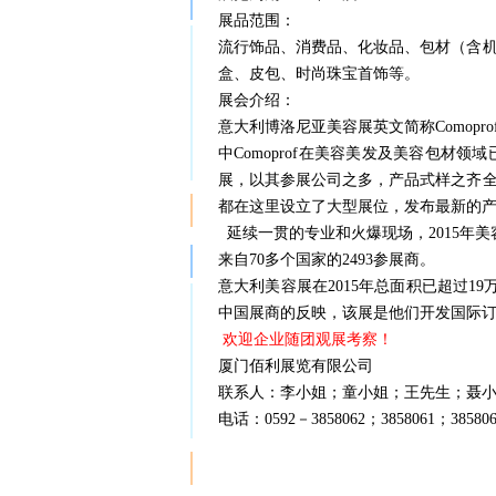
展品范围：
流行饰品、消费品、化妆品、包材（含
盒、皮包、时尚珠宝首饰等。
展会介绍：
意大利博洛尼亚美容展英文简称Comop
中Comoprof在美容美发及美容包材领
展，以其参展公司之多，产品式样之齐
都在这里设立了大型展位，发布最新的产品
延续一贯的专业和火爆现场，2015年美
来自70多个国家的2493参展商。
意大利美容展
在2015年总面积已超过
中国展商的反映，该展是他们开发国际
欢迎企业随团观展考察！
厦门佰利展览有限公司
联系人：李小姐；童小姐；王先生；聂
电话：0592－3858062；3858061；385806