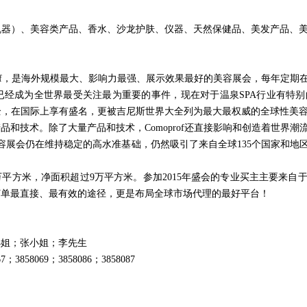
机器）、美容类产品、香水、沙龙护肤、仪器、天然保健品、美发产品、
rof，是海外规模最大、影响力最强、展示效果最好的美容展会，每年定期
域已经成为全世界最受关注最为重要的事件，现在对于温泉SPA行业有特别的
全，在国际上享有盛名，更被吉尼斯世界大全列为最大最权威的全球性美
和技术。除了大量产品和技术，Comoprof还直接影响和创造着世界潮
容展会仍在维持稳定的高水准基础，仍然吸引了来自全球135个国家和地区的
19万平方米，净面积超过9万平方米。参加2015年盛会的专业买主主要来
订单最直接、最有效的途径，更是布局全球市场代理的最好平台！
小姐；张小姐；李先生
7；3858069；3858086；3858087